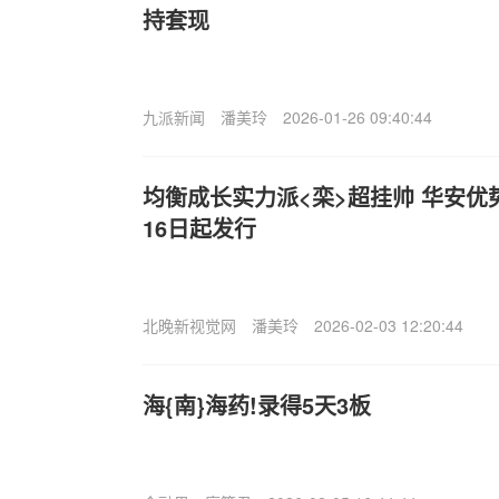
持套现
九派新闻
潘美玲
2026-01-26 09:40:44
均衡成长实力派<栾>超挂帅 华安优
16日起发行
北晚新视觉网
潘美玲
2026-02-03 12:20:44
海{南}海药!录得5天3板