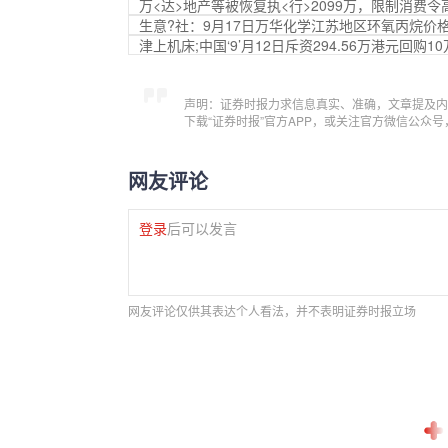
万<达>地产等被恢复执<行>2099万，限制消费令高
生意?社：9月17日万华化学江苏地区环氧丙烷价
津上机床;中国‘9’月12日斥资294.56万港元回购1
声明：证券时报力求信息真实、准确，文章提及内
下载“证券时报”官方APP，或关注官方微信公众
网友评论
登录
后可以发言
网友评论仅供其表达个人看法，并不表明证券时报立场